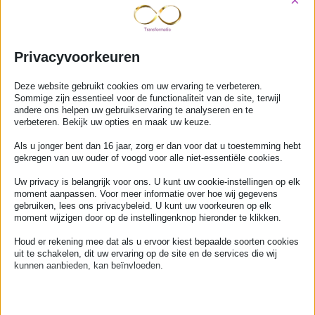
×
Privacyvoorkeuren
Holistische NLP Trainingen en coaching
Deze website gebruikt cookies om uw ervaring te verbeteren.
Sommige zijn essentieel voor de functionaliteit van de site, terwijl
Over mij
andere ons helpen uw gebruikservaring te analyseren en te
Over Fatima
verbeteren. Bekijk uw opties en maak uw keuze.
Contact
Als u jonger bent dan 16 jaar, zorg er dan voor dat u toestemming hebt
gekregen van uw ouder of voogd voor alle niet-essentiële cookies.
Mijn schrijfsels
Uw privacy is belangrijk voor ons. U kunt uw cookie-instellingen op elk
moment aanpassen. Voor meer informatie over hoe wij gegevens
Wat doe ik
gebruiken, lees ons privacybeleid. U kunt uw voorkeuren op elk
NLP coaching
moment wijzigen door op de instellingenknop hieronder te klikken.
Public speaking
Houd er rekening mee dat als u ervoor kiest bepaalde soorten cookies
uit te schakelen, dit uw ervaring op de site en de services die wij
Holistische massages
kunnen aanbieden, kan beïnvloeden.
Beleid
Essentieel
Algemene voorwaarden
Essentiële cookies en services bieden basisfunctionaliteit en zijn